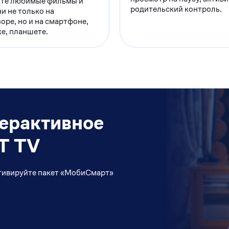
те любимые фильмы и
родительский контроль.
и не только на
оре, но и на смартфоне,
е, планшете.
ерактивное
T TV
активируйте пакет «МобиСмарт»