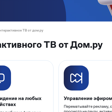
нтерактивное ТВ от дом.ру
ктивного ТВ от Дом.ру
идение на любых
Управление эфиро
йствах
Перематывайте рекламу, с
просмотр на паузу, актив