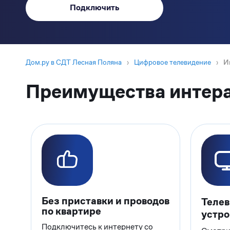
Подключить
Дом.ру в СДТ Лесная Поляна
›
Цифровое телевидение
›
И
Преимущества интера
Без приставки и проводов
Телев
по квартире
устро
Подключитесь к интернету со