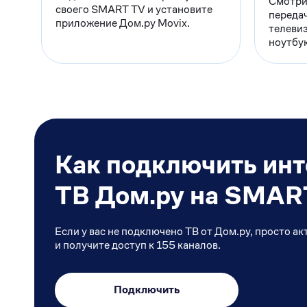
Смотри
своего SMART TV и установите
передач
приложение Дом.ру Movix.
телевиз
ноутбук
Как подключить инт
ТВ Дом.ру на SMAR
Если у вас не подключено ТВ от Дом.ру, просто 
и получите доступ к 155 каналов.
Подключить