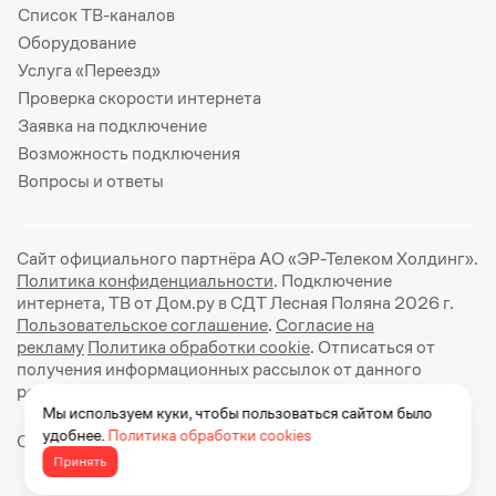
Список ТВ-каналов
Оборудование
Услуга «Переезд»
Проверка скорости интернета
Заявка на подключение
Возможность подключения
Вопросы и ответы
Сайт официального партнёра АО «ЭР-Телеком Холдинг».
Политика конфиденциальности
. Подключение
интернета, ТВ от Дом.ру в СДТ Лесная Поляна 2026 г.
Пользовательское соглашение
.
Согласие на
рекламу
Политика обработки cookie
. Отписаться от
получения информационных рассылок от данного
ресурса можно на
странице
.
Мы используем куки, чтобы пользоваться сайтом было
удобнее.
Политика обработки cookies
Официальный сайт Дом.ру: https://dom.ru
Принять